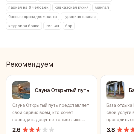
парная на 6 человек
кавказская кухня
мангал
банные принадлежности
турецкая парная
кедровая бочка
кальян
бар
Рекомендуем
Сауна Открытый путь
Б
Сауна Открытый путь представляет
База отдыха
свой сервис всем, кто хочет
свои услуги 
проводить досуг не только лишь
проводить о
весело и радостно, но и с пользой
и радостно, 
2.6
3.8
для здоровья. Компания приглашает
здоровья и 