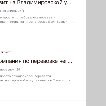
Офис Байт Транзит на Владимировской улице
кая улица, 26/1
м просто потребовалось перевезти
вкой готовы заняться в Офисе Байт Транзит на
 сможете до заключения договора узнать у…
Открыто
Транспортная компания по перевозке негабаритных грузов тралами и самогрузами СибТралСоюз
переулок, 29
 просто понадобилось перевезти
анспортировкой могут заняться в Транспортная
габаритных грузов тралами и самогрузами