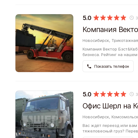
5.0
Компания Векто
Новосибирск, Трикотажная 
Компания Вектор Бэст&Квб
бизнеса. Рейтинг на нашем сайте — 5 баллов. Знакомы с услугами
Компании Вектор Бэст&Квб
Показать телефон
5.0
Офис Шерл на 
Новосибирск, Комсомольски
Вас ждёт переезд или вам
тяжеловесный груз? Перев
Комсомольском проспекте.