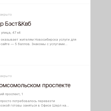
Закрыто
р Бэст&Квб
улица, 47 к4
 оказывает жителям Новосибирска услуги для
? Поделитесь отзывом! Он будет…
Закрыто
Комсомольском проспекте
й проспект, 1
 просто потребовалось перевезти
озкой готовы заняться в Офисе Шерл на
 Вы сможете до заключения договора узнать у