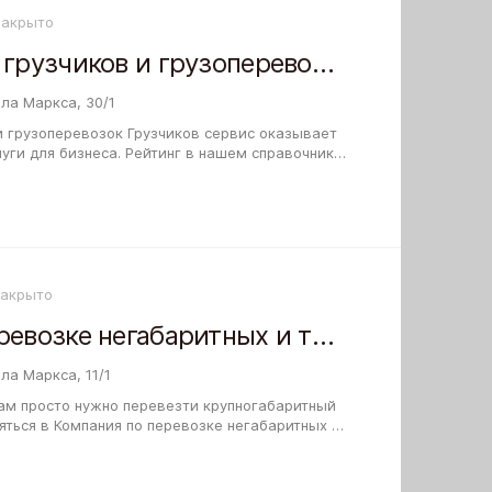
Закрыто
Компания услуг грузчиков и грузоперевозок Грузчиков сервис
ла Маркса, 30/1
и грузоперевозок Грузчиков сервис оказывает
Рейтинг в нашем справочнике
ее уже были здесь, вы можете…
Закрыто
Компания по перевозке негабаритных и тяжеловесных грузов Спецтранс
ла Маркса, 11/1
ам просто нужно перевезти крупногабаритный
яться в Компания по перевозке негабаритных и
транс. Вы сможете заранее узнать…