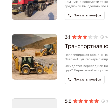
Вам нужно перевезти тяжел
предпочли бы сделать это
может заинтересовать Тра
Показать телефон
3.1
З
Транспортная к
Новосибирская обл, р-н Н
Озерный, ул Карьермочище
Ожидается переезд или ва
груз? Перевозкой могут за
сможете до заключения до
Показать телефон
5.0