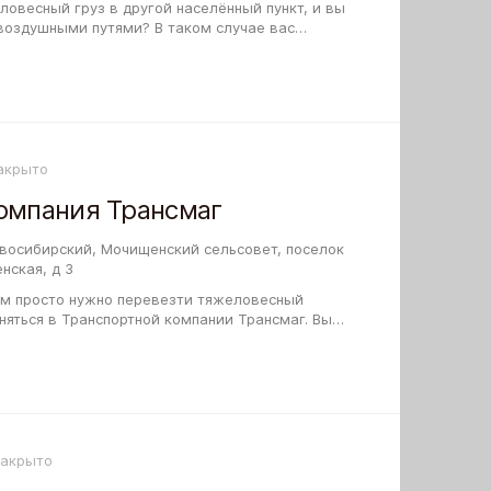
овесный груз в другой населённый пункт, и вы
 воздушными путями? В таком случае вас
нспортно-экспедиционна я компания…
акрыто
омпания Трансмаг
овосибирский, Мочищенский сельсовет, поселок
нская, д 3
м просто нужно перевезти тяжеловесный
няться в Транспортной компании Трансмаг. Вы
говора узнать у оператора о тарифах…
Закрыто