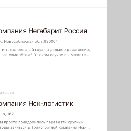
омпания Негабарит Россия
ск, Новосибирская обл.,630004
ти тяжеловесный груз на дальнее расстояние,
ь это самолётом? В таком случае вы можете
ю компанию Негабарит Россия. Такой…
Закрыто
омпания Нск-логистик
на, 162
м просто понадобилось перевезти крупный
товы заняться в Транспортной компании Нск-