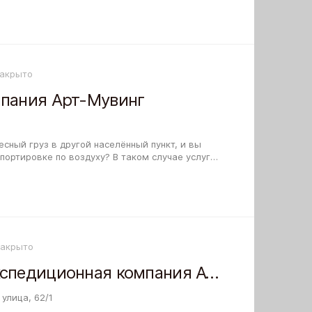
акрыто
мпания Арт-Мувинг
сный груз в другой населённый пункт, и вы
портировке по воздуху? В таком случае услуги
Мувингмогут быть вам полезны.…
Закрыто
Транспортно-экспедиционная компания АТЭК Грузовые линии
улица, 62/1