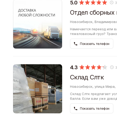
5.0
Новосибирск, Владимировс
Намечается переезд или в
тяжеловесный груз? Транс
грузоперевозок Байт Тран
Показать телефон
4.3
Склад Слтк
Новосибирск, улица Мира, 
Склад Слтк предлагает услуги для бизнеса
балла. Если вам уже дово
про Склад Слтк, написав о
Показать телефон