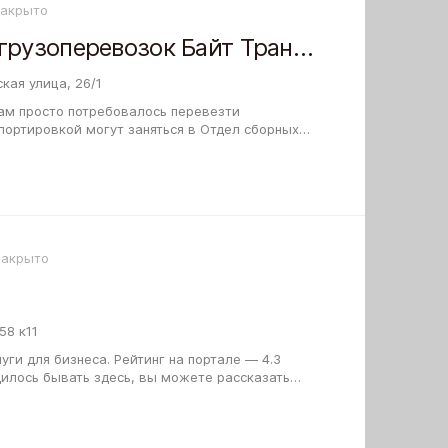
Закрыто
Отдел сборных грузоперевозок Байт Транзит Континент на Владимировской улице
кая улица, 26/1
ам просто потребовалось перевезти
портировкой могут заняться в Отдел сборных
зит Континент на Владимировской улице. Вы…
Закрыто
58 к11
. Рейтинг на портале — 4.3
дилось бывать здесь, вы можете рассказать
тзыв о своем опыте. Обратная связь…