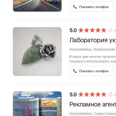
грузоперевозок Байт Тран
Показать телефон
5.0
Лаборатория ук
Новосибирск, Кубановская 
В наши дни многие произв
пошива и использовать хо
ситуации периодически во
Показать телефон
5.0
Рекламное аген
Новосибирск, Семьи Шамш