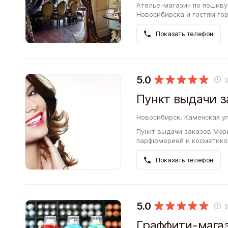
Ателье-магазин по пошиву
Новосибирска и гостям го
Местные продавцы система
сделать…
Показать телефон
5.0
Новосибирск, Каменская ул
Пункт выдачи заказов Мэр
парфюмерией и косметикой
классические образцы, за
бьюти-индустрии.…
Показать телефон
5.0
Граффити-магази