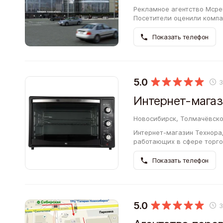
Рекламное агентство Мсрег
Посетители оценили компа
бывать здесь, вы можете 
…
Показать телефон
5.0
Интернет-магаз
Новосибирск, Толмачёвско
Интернет-магазин Технорад
работающих в сфере торго
ассортиментом и стремятся
Показать телефон
5.0