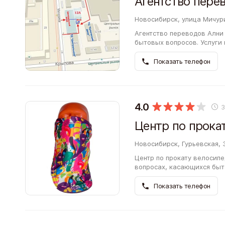
Агентство пере
Новосибирск, улица Мичури
Агентство переводов Ални
бытовых вопросов. Услуги 
занят работой и не имеет 
дополнительными…
Показать телефон
4.0
Новосибирск, Гурьевская, 
Центр по прокату велосип
вопросах, касающихся быта
кто большую часть времен
Показать телефон