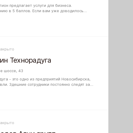
ион предлагает услуги для бизнеса.
нию в 5 баллов. Если вам уже доводилось
рассказать про Рекламное агентство Мсрегион,
Закрыто
ин Технорадуга
е шоссе, 43
уга - это одно из предприятий Новосибирска,
вли. Здешние сотрудники постоянно следят за
 сделать так, чтобы в наличии…
Закрыто