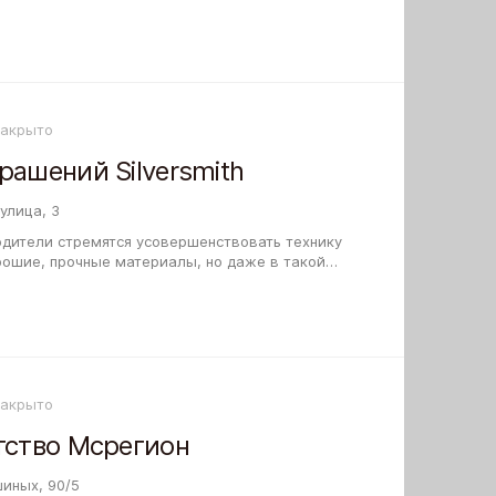
зит Континент на Владимировской улице. Вы…
Закрыто
рашений Silversmith
улица, 3
одители стремятся усовершенствовать технику
рошие, прочные материалы, но даже в такой
зникает необходимость подобрать новую…
Закрыто
тство Мсрегион
иных, 90/5