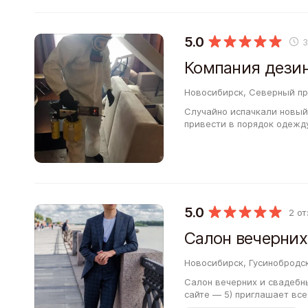
5.0
Компания дези
Новосибирск, Северный пр
Случайно испачкали новый
привести в порядок одежд
(рейтинг на нашем сайте 
5.0
2 о
Новосибирск, Гусинобродск
Салон вечерних и свадебн
сайте — 5) приглашает все
ателье у вас будет возмо