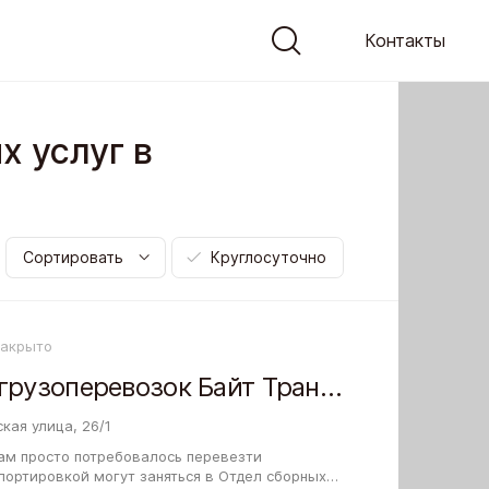
Контакты
х услуг в
Сортировать
Круглосуточно
Закрыто
Отдел сборных грузоперевозок Байт Транзит Континент на Владимировской улице
кая улица, 26/1
ам просто потребовалось перевезти
портировкой могут заняться в Отдел сборных