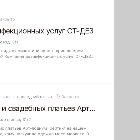
Закрыто
нфекционных услуг СТ-ДЕЗ
оезд, 3/1
 пиджак вином или просто пришло время
у? Компания дезинфекционных услуг СТ-ДЕЗ
— 5) предлагает свою помощь. На приёмке…
тзыва
последний отзыв
Закрыто
Салон вечерних и свадебных платьев Арт-подиум
ое шоссе, 31/2
ых платьев Арт-подиум (рейтинг на нашем
х, кому наскучила одежда масс-маркета. В
жность заказать пошив пиджака или блузки…