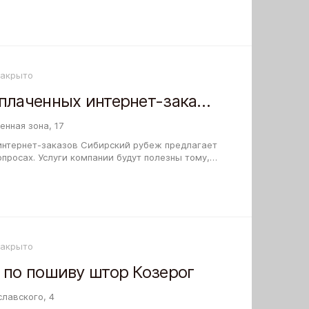
Закрыто
Пункт выдачи оплаченных интернет-заказов Сибирский рубеж
нная зона, 17
интернет-заказов Сибирский рубеж предлагает
просах. Услуги компании будут полезны тому,
и занят своей работой и не имеет…
Закрыто
 по пошиву штор Козерог
лавского, 4