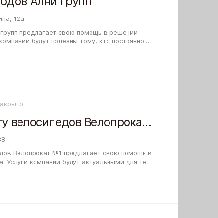
водов Ални групп
на, 12а
 групп предлагает свою помощь в решении
компании будут полезны тому, кто постоянно
никакого желания заниматься
Закрыто
Центр по прокату велосипедов Велопрокат №1
38
едов Велопрокат №1 предлагает свою помощь в
. Услуги компании будут актуальными для тех,
и занят работой и не испытывает…