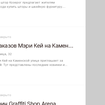
 штор Козерог предлагает жителям
рода купить шторы и швейную фурнитуру.
тически проверяют ассортимент и стремятся
Закрыто
Пункт выдачи заказов Мэри Кей на Каменской улице
ица, 32
и Кей на Каменской улице приглашает за
. Тут представлены последние новинки и
воевавшие популярность среди мастеров
Закрыто
н Graffiti Shop Arena