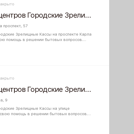
Закрыто
Сеть билетных центров Городские Зрелищные Кассы на проспекте Карла Маркса
 проспект, 57
родские Зрелищные Кассы на проспекте Карла
ою помощь в решении бытовых вопросов.
езны тому, кто вплотную занят своей…
Закрыто
Сеть билетных центров Городские Зрелищные Кассы на улице Гребенщикова
а, 9
родские Зрелищные Кассы на улице
 свою помощь в решении бытовых вопросов.
полезными для того, кто вплотную занят