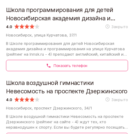
Школа программирования для детей
Новосибирская академия дизайна и
программирования на улице Курчатова
4.0
Закрыто
Новосибирск, улица Курчатова, 37/1
В Школе программирования для детей Новосибирская
академия дизайна и программирования на улице Курчатова
(рейтинг на Innsk.ru - 4) преподают английский, китайский и
испанский язык. Местные педагоги…
Показать телефон
Школа воздушной гимнастики
Невесомость на проспекте Дзержинского
4.0
Закрыто
Новосибирск, проспект Дзержинского, 34/1
В Школе воздушной гимнастики Невесомость на проспекте
Дзержинского (рейтинг на сайте - 4) ждут тех, кто
неравнодушен к спорту. Если вы будете регулярно посещать
занятия и выполнять требования…