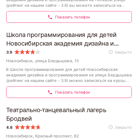
(рейтинг на нашем сайте - 3.9) вы можете записаться на
курсы английского, китайского и испанского…
Показать телефон
Школа программирования для детей
Новосибирская академия дизайна и
программирования на улице Бердышева
3.9
Закрыто
Новосибирск, улица Бердышева, 15
В Школе программирования для детей Новосибирская
академия дизайна и программирования на улице Бердышева
(рейтинг на нашем сайте - 3.9) можно записаться на курсы
китайского, английского и испанского…
Показать телефон
Театрально-танцевальный лагерь
Бродвей
4.8
Закрыто
Новосибирск, Красный проспект, 82