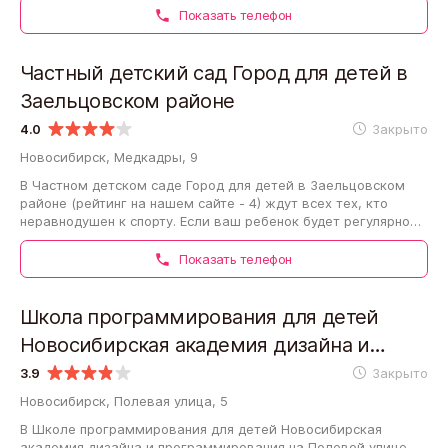
Показать телефон
Частный детский сад Город для детей в
Заельцовском районе
4.0
Закрыто
Новосибирск, Медкадры, 9
В Частном детском саде Город для детей в Заельцовском
районе (рейтинг на нашем сайте - 4) ждут всех тех, кто
неравнодушен к спорту. Если ваш ребенок будет регулярно
посещать занятия и следовать…
Показать телефон
Школа программирования для детей
Новосибирская академия дизайна и
программирования на Полевой улице
3.9
Закрыто
Новосибирск, Полевая улица, 5
В Школе программирования для детей Новосибирская
академия дизайна и программирования на Полевой улице