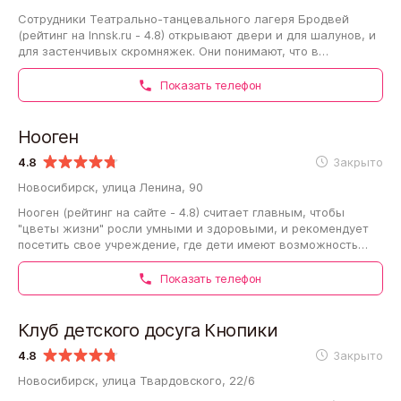
Сотрудники Театрально-танцевального лагеря Бродвей
(рейтинг на Innsk.ru - 4.8) открывают двери и для шалунов, и
для застенчивых скромняжек. Они понимают, что в
воспитании подрастающего поколения…
Показать телефон
Нооген
4.8
Закрыто
Новосибирск, улица Ленина, 90
Нооген (рейтинг на сайте - 4.8) считает главным, чтобы
"цветы жизни" росли умными и здоровыми, и рекомендует
посетить свое учреждение, где дети имеют возможность
провести время с удовольствием…
Показать телефон
Клуб детского досуга Кнопики
4.8
Закрыто
Новосибирск, улица Твардовского, 22/6