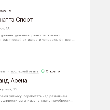
ткрыто
натта Спорт
рт, 1А
о уровень удовлетворенности жизнью
т физической активности человека. Фитнес-
агает жителям Новосибирска фитнес-
тзыв
последний отзыв
Открыто
анд Арена
 улица, 35
время фитнесу, поработать над развитием
носливости организма, а также приобрести
би, то Фитнес-клуб Гранд Арена - это…