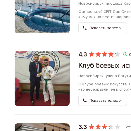
Новосибирск, площадь Кар
Фитнес-клуб XFIT Сан Сити
кому важно вести здоровы
спортом. В помещениях, о
сможете…
Показать телефон
4.3
Клуб боевых ис
Новосибирск, улица Ватути
В Клубе боевых искусств Та
кто небезразличен к спорт
следовать требованиям ме
Показать телефон
3.3
1 о