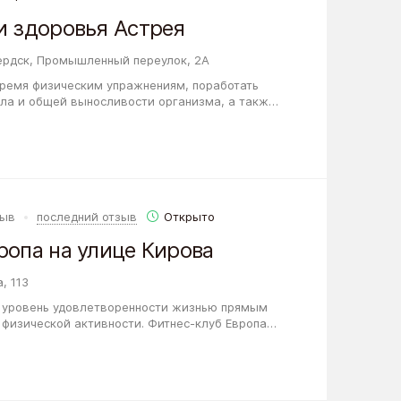
и здоровья Астрея
ердск, Промышленный переулок, 2А
 время физическим упражнениям, поработать
ела и общей выносливости организма, а также
 и интересное хобби, то Центр красоты…
зыв
последний отзыв
Открыто
ропа на улице Кирова
, 113
о уровень удовлетворенности жизнью прямым
 физической активности. Фитнес-клуб Европа
ет жителям Новосибирска фитнес-программы,…