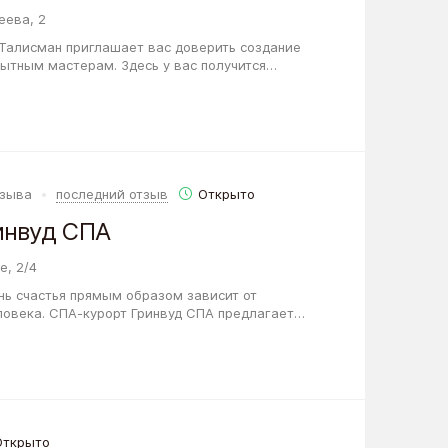
еева, 2
 Талисман приглашает вас доверить создание
ытным мастерам. Здесь у вас получится
скольких бьюти-направлений разом,
тзыва
последний отзыв
Открыто
инвуд СПА
е, 2/4
нь счастья прямым образом зависит от
ловека. СПА-курорт Гринвуд СПА предлагает
тнес-программы, разработанные
Открыто