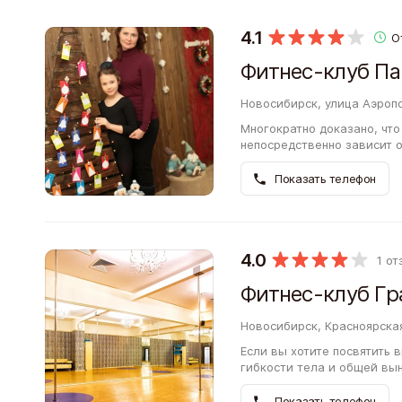
4.1
О
Фитнес-клуб Па
Новосибирск, улица Аэропо
Многократно доказано, чт
непосредственно зависит о
клуб Панатта Спорт предл
программы,…
Показать телефон
4.0
1 о
Фитнес-клуб Гр
Новосибирск, Красноярская
Если вы хотите посвятить 
гибкости тела и общей вы
полезное и интересное хоб
Показать телефон