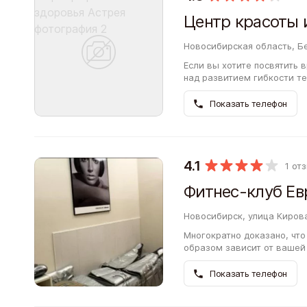
Центр красоты 
Новосибирская область, Б
Если вы хотите посвятить
над развитием гибкости т
открыть для себя полезное
Показать телефон
4.1
1 от
Фитнес-клуб Ев
Новосибирск, улица Кирова
Многократно доказано, чт
образом зависит от вашей
на улице Кирова предлага
Показать телефон