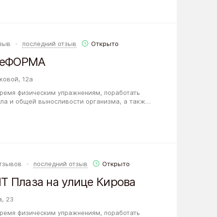
тзыв
последний отзыв
Открыто
ReФОРМА
ковой, 12а
 время физическим упражнениям, поработать
ела и общей выносливости организма, а также
 и увлекательное хобби, то Фитнес-центр…
отзывов
последний отзыв
Открыто
IT Плаза на улице Кирова
, 23
 время физическим упражнениям, поработать