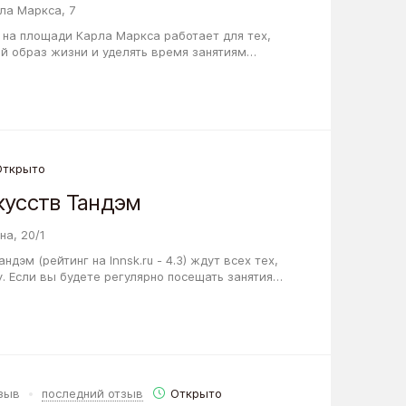
ла Маркса, 7
 на площади Карла Маркса работает для тех,
й образ жизни и уделять время занятиям
борудованных всем необходимым, вы
Открыто
кусств Тандэм
на, 20/1
ндэм (рейтинг на Innsk.ru - 4.3) ждут всех тех,
у. Если вы будете регулярно посещать занятия и
стного тренера, у вас…
тзыв
последний отзыв
Открыто