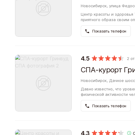
Новосибирск, улица Федос
Центр красоты и здоровья
приятного образа своим оп
посетить специалистов не
благодаря…
Показать телефон
4.5
2 о
СПА-курорт Гр
Новосибирск, Дачное шосс
Давно известно, что урове
физической активности че
жителям Новосибирска фи
квалифицированными…
Показать телефон
4.3