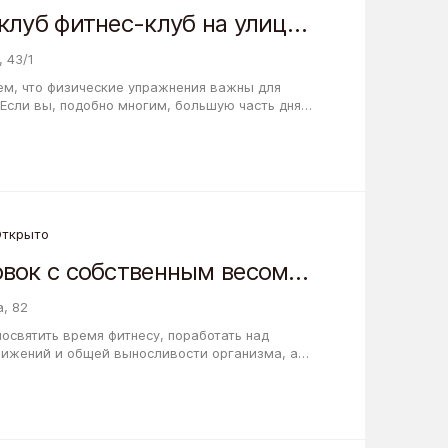
Проект фитнес-клуб фитнес-клуб на улице Гоголя
 43/1
тем, что физические упражнения важны для
 Если вы, подобно многим, большую часть дня
 сидячей работой, то фитнес центр…
Открыто
Студия тренировок с собственным весом Клуб Русской Атлетики
, 82
освятить время фитнесу, поработать над
ижений и общей выносливости организма, а
 и увлекательное хобби, то Студия