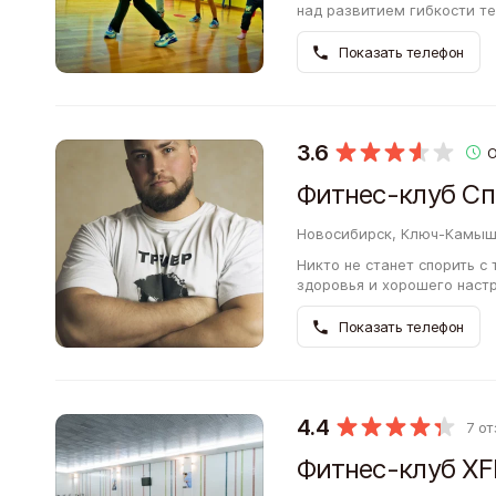
над развитием гибкости т
найти себе полезное и увл
Показать телефон
3.6
Фитнес-клуб Сп
Новосибирск, Ключ-Камыше
Никто не станет спорить с
здоровья и хорошего настр
проводите в помещении, 
Показать телефон
4.4
7 о