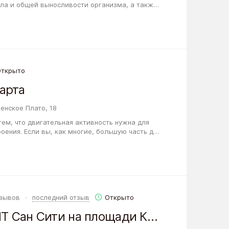
ела и общей выносливости организма, а также
екательное хобби, то Фитнес-клуб…
Открыто
арта
нское Плато, 18
 тем, что двигательная активность нужна для
оения. Если вы, как многие, большую часть дня
делая бумажную или компьютерную…
тзывов
последний отзыв
Открыто
Фитнес-клуб XFIT Сан Сити на площади Карла Маркса