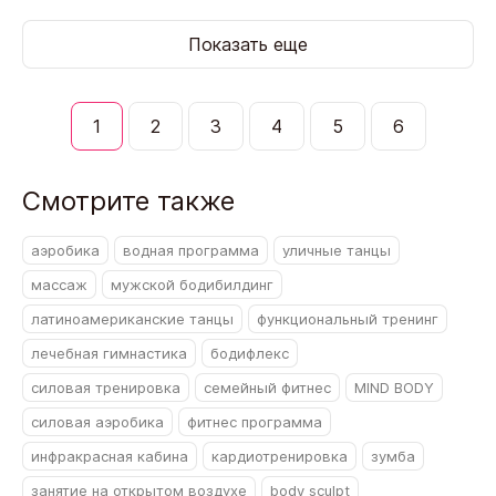
Показать еще
1
2
3
4
5
6
Смотрите также
аэробика
водная программа
уличные танцы
массаж
мужской бодибилдинг
латиноамериканские танцы
функциональный тренинг
лечебная гимнастика
бодифлекс
силовая тренировка
семейный фитнес
MIND BODY
силовая аэробика
фитнес программа
инфракрасная кабина
кардиотренировка
зумба
занятие на открытом воздухе
body sculpt