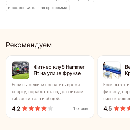
восстановительная программа
Рекомендуем
Фитнес-клуб Hammer
В
Fit на улице Фрунзе
К
Если вы решили посвятить время
Если вы хоти
спорту, поработать над развитием
фитнесу, по
гибкости тела и общей
силы и обще
выносливости организма, а также
организма, а
4.2
4.5
1 отзыв
приобрести полезное и интересное
себя полезн
хобби, то Фитнес-клуб Hammer Fit на
хобби, то В
улице Фрунзе - это одна из
Красавица - 