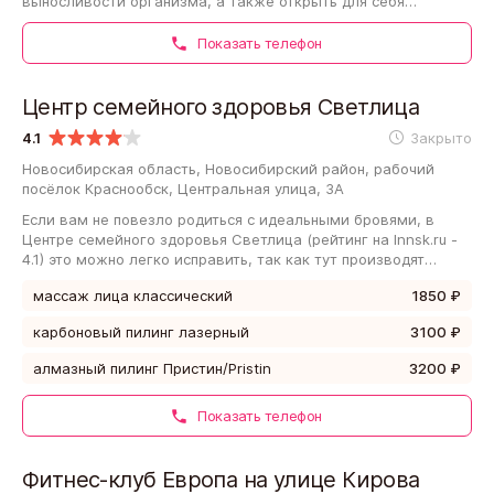
выносливости организма, а также открыть для себя
полезное и интересное хобби, то Центр красоты…
Показать телефон
Центр семейного здоровья Светлица
4.1
Закрыто
Новосибирская область, Новосибирский район, рабочий
посёлок Краснообск, Центральная улица, 3А
Если вам не повезло родиться с идеальными бровями, в
Центре семейного здоровья Светлица (рейтинг на Innsk.ru -
4.1) это можно легко исправить, так как тут производят
коррекцию и окрашивание бровей.…
массаж лица классический
1850 ₽
карбоновый пилинг лазерный
3100 ₽
алмазный пилинг Пристин/Pristin
3200 ₽
Показать телефон
Фитнес-клуб Европа на улице Кирова