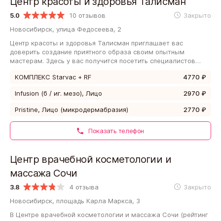
Центр красоты и здоровья Талисман
5.0
10 отзывов
Закрыто
Новосибирск, улица Федосеева, 2
Центр красоты и здоровья Талисман приглашает вас
доверить создание приятного образа своим опытным
мастерам. Здесь у вас получится посетить специалистов
нескольких бьюти-направлений разом, благодаря…
КОМПЛЕКС Starvaс + RF
4770 ₽
Infusion (б / иг. мезо), Лицо
2970 ₽
Pristine, Лицо (микродермабразия)
2770 ₽
Показать телефон
Центр врачебной косметологии и
массажа Сочи
3.8
4 отзыва
Закрыто
Новосибирск, площадь Карла Маркса, 3
В Центре врачебной косметологии и массажа Сочи (рейтинг