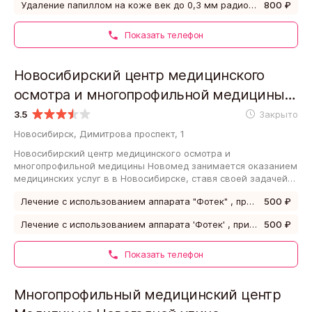
Удаление папиллом на коже век до 0,3 мм радиохирургическим методом, за единицу
800 ₽
Показать телефон
Новосибирский центр медицинского
осмотра и многопрофильной медицины
Новомед
3.5
Закрыто
Новосибирск, Димитрова проспект, 1
Новосибирский центр медицинского осмотра и
многопрофильной медицины Новомед занимается оказанием
медицинских услуг в в Новосибирске, ставя своей задачей
оказать профессиональную помощь своим…
Лечение с использованием аппарата "Фотек" , при лейкоплакиях , папилломах
500 ₽
Лечение с использованием аппарата 'Фотек' , при лейкоплакиях , папилломах
500 ₽
Показать телефон
Многопрофильный медицинский центр