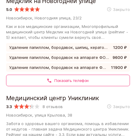
Медклик на Новогодней улице
5.0
Закрыто
Новосибирск, Новогодняя улица, 23/2
Как и все медицинские организации, Многопрофильный
медицинский центр Медклик на Новогодней улице (рейтинг -
5) желает, чтобы клиенты сумели вернуть своё
самочувствие в хорошее состояние и смогли…
Удаление папиллом, бородавок, шипиц, кератом, омозолелостей методом высокочастотной электрохирургии (аппаратом ФОТЕК / НИКОР)
1200 ₽
Удаление папиллом, бородавок на аппарате ФОТЕК / НИКОР (до 20 шт) (без учета гистологии) (А16. 01. 017. 001)
9600 ₽
Удаление папиллом, бородавок на аппарате ФОТЕК / НИКОР (до 30 шт) (без учета гистологии) (А16. 01. 017. 001)
11900 ₽
Показать телефон
Медицинский центр Униклиник
3.3
8 отзывов
Закрыто
Новосибирск, улица Крылова, 38
Забота о здоровье вашего организма, помощь в избавлении
от недугов - главная задача Медицинского центра Униклиник.
Рейтинг на нашем сайте - 3.3. Если вам актуальны услуги