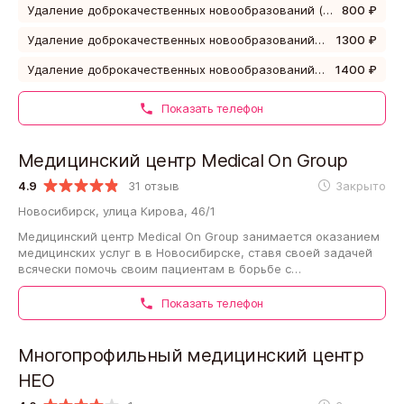
Удаление доброкачественных новообразований (папилломы, невусы- родинки, кератомы) тело, аппаратом "Фотек"- 1 ед. до 5 мм
800 ₽
Удаление доброкачественных новообразований (папилломы, невусы- родинки, кератомы) тело, аппаратом "Фотек"- 1 ед. более 10 мм
1300 ₽
Удаление доброкачественных новообразований (папилломы, невусы- родинки, кератомы) лицо и шея, аппаратом "Фотек"- 1 ед. от 6 до 10 мм
1400 ₽
Показать телефон
Медицинский центр Medical On Group
4.9
31 отзыв
Закрыто
Новосибирск, улица Кирова, 46/1
Медицинский центр Medical On Group занимается оказанием
медицинских услуг в в Новосибирске, ставя своей задачей
всячески помочь своим пациентам в борьбе с
заболеваниями. Рейтинг на сайте - 4.9. Часть…
Показать телефон
Многопрофильный медицинский центр
НЕО