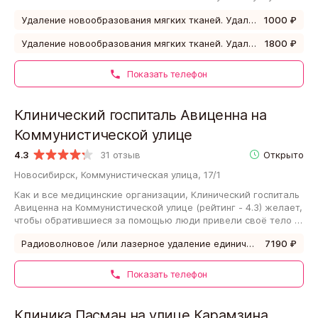
организации, вы можете…
Удаление новообразования мягких тканей. Удаление множественных папиллом (кондилом),контагиозных моллюск на аппарате "Фотек"(1 единица)
1000 ₽
Удаление новообразования мягких тканей. Удаление папилломы (кондиломы),контагиозного моллюска на аппарате "Фотек"
1800 ₽
Показать телефон
Клинический госпиталь Авиценна на
Коммунистической улице
4.3
31 отзыв
Открыто
Новосибирск, Коммунистическая улица, 17/1
Как и все медицинские организации, Клинический госпиталь
Авиценна на Коммунистической улице (рейтинг - 4.3) желает,
чтобы обратившиеся за помощью люди привели своё тело в
хорошее состояние,…
Радиоволновое /или лазерное удаление единичных (до 3-х ед.) кондилом /или папиллом
7190 ₽
Показать телефон
Клиника Пасман на улице Карамзина