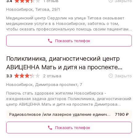
3.4
1 отзыв
Закрыто
Новосибирск, Титова, 29/1
Медицинский центр Сердолик на улице Титова оказывает
медицинские услуги в в Новосибирске, заботясь о том,
чтобы оказать профессиональную помощь своим пациентам
на пути к здоровой жизни. Рейтинг…
Показать телефон
Поликлиника, диагностический центр
АВИЦЕННА Мать и дитя на проспекте
Димитрова
3.3
2 отзыва
Закрыто
Новосибирск, Димитрова проспект, 7
Помочь стать здоровее жителям Новосибирска -
ежедневная задача докторов Поликлиника, диагностический
центр АВИЦЕННА Мать и дитя на проспекте Димитрова
(рейтинг на сайте Innsk.ru - 3.3). Вы можете…
Радиоволновое /или лазерное удаление единичных (до 3-х ед.) кондилом /или папиллом
7190 ₽
Показать телефон