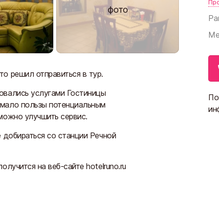
Пр
фото
Ра
Ме
о решил отправиться в тур.
зовались услугами Гостиницы
По
емало пользы потенциальным
ин
 можно улучшить сервис.
е добираться со станции Речной
олучится на веб-сайте hotelruno.ru