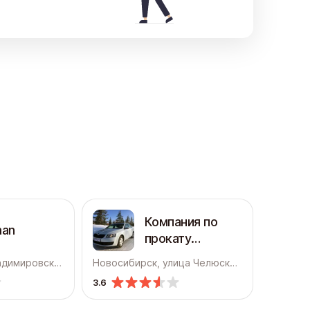
Компания по
an
прокату
автомобилей
Новосибирск, Владимировская, 2 к1
Новосибирск, улица Челюскинцев, 18/2
без водителя
3.6
Евразкар