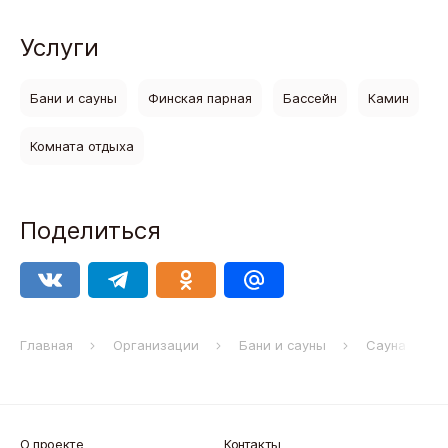
Услуги
Бани и сауны
Финская парная
Бассейн
Камин
Комната отдыха
Поделиться
Главная
Организации
Бани и сауны
Сауна Tolsto
О проекте
Контакты