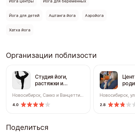
Йога центры
Йога для беременных
Йога для детей
Аштанга йога
Аэройога
Хатха йога
Организации поблизости
Студия йоги,
Цент
растяжки и
роди
пилатеса Мята
ранн
Новосибирск, Сакко и Ванцетти, 31
дете
улиц
4.0
2.8
Поделиться