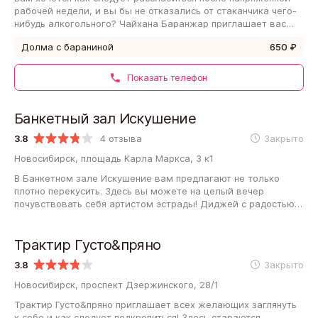
рабочей недели, и вы бы не отказались от стаканчика чего-
нибудь алкогольного? Чайхана Баранжар приглашает вас
расположиться внутри за столиком…
Долма с бараниной
650 ₽
Показать телефон
Банкетный зал Искушение
3.8
4 отзыва
Закрыто
Новосибирск, площадь Карла Маркса, 3 к1
В Банкетном зале Искушение вам предлагают не только
плотно перекусить. Здесь вы можете на целый вечер
почувствовать себя артистом эстрады! Диджей с радостью
поставит желаемую музыку (с бэком…
Трактир Густо&пряно
3.8
Закрыто
Новосибирск, проспект Дзержинского, 28/1
Трактир Густо&пряно приглашает всех желающих заглянуть
к себе и как следует подкрепиться! Здесь стараются