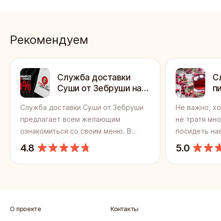
Рекомендуем
Служба доставки
С
Суши от Зебруши на
п
улице Кошурникова
Б
Служба доставки Суши от Зебруши
Не важно, хо
предлагает всем желающим
не тратя мно
ознакомиться со своим меню. В
посидеть на
заведении у вас есть возможность
пообщаться 
4.8
5.0
заказать получившие большую
заглянуть в 
популярность блюда японской
пирогов и вы
кухни. Все их составляющие (рыба,
Чтобы привл
рис или лапша, свежие овощи) почти
предприятия
не поддаются обработке, и поэтому
питания стар
О проекте
Контакты
не утрачивают свой натуральный и
месте. Напр