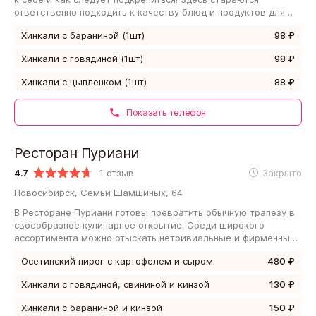
ответственно подходить к качеству блюд и продуктов для
них. Национальный фастфуд…
Хинкали с бараниной (1шт)
98 ₽
Хинкали с говядиной (1шт)
98 ₽
Хинкали с цыпленком (1шт)
88 ₽
Показать телефон
Ресторан Пуриани
4.7
1 отзыв
Закрыто
Новосибирск, Семьи Шамшиных, 64
В Ресторане Пуриани готовы превратить обычную трапезу в
своеобразное кулинарное открытие. Среди широкого
ассортимента можно отыскать нетривиальные и фирменные
блюда. Официанты помогут сориентироваться…
Осетинский пирог с картофелем и сыром
480 ₽
Хинкали с говядиной, свининой и кинзой
130 ₽
Хинкали с бараниной и кинзой
150 ₽