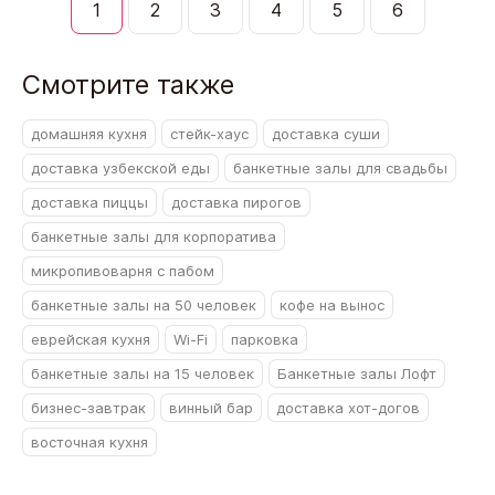
1
2
3
4
5
6
Смотрите также
домашняя кухня
стейк-хаус
доставка суши
доставка узбекской еды
банкетные залы для свадьбы
доставка пиццы
доставка пирогов
банкетные залы для корпоратива
микропивоварня с пабом
банкетные залы на 50 человек
кофе на вынос
еврейская кухня
Wi-Fi
парковка
банкетные залы на 15 человек
Банкетные залы Лофт
бизнес-завтрак
винный бар
доставка хот-догов
восточная кухня