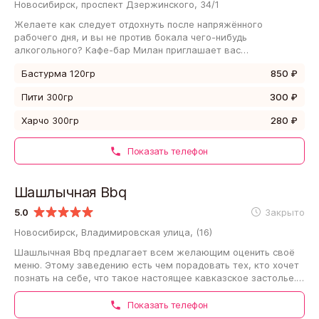
Новосибирск, проспект Дзержинского, 34/1
Желаете как следует отдохнуть после напряжённого
рабочего дня, и вы не против бокала чего-нибудь
алкогольного? Кафе-бар Милан приглашает вас
расположиться внутри за столиком или стойкой! В меню…
Бастурма 120гр
850 ₽
Пити 300гр
300 ₽
Харчо 300гр
280 ₽
Показать телефон
Шашлычная Bbq
5.0
Закрыто
Новосибирск, Владимировская улица, (16)
Шашлычная Bbq предлагает всем желающим оценить своё
меню. Этому заведению есть чем порадовать тех, кто хочет
познать на себе, что такое настоящее кавказское застолье. В
меню вы найдёте блюда,…
Показать телефон