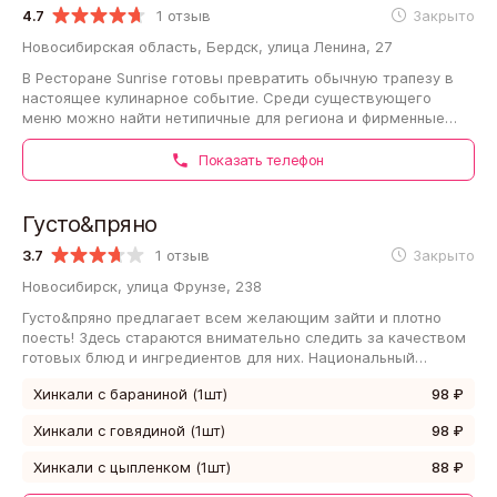
4.7
1 отзыв
Закрыто
Новосибирская область, Бердск, улица Ленина, 27
В Ресторане Sunrise готовы превратить обычную трапезу в
настоящее кулинарное событие. Среди существующего
меню можно найти нетипичные для региона и фирменные
блюда. Обслуживающий персонал окажет…
Показать телефон
Густо&пряно
3.7
1 отзыв
Закрыто
Новосибирск, улица Фрунзе, 238
Густо&пряно предлагает всем желающим зайти и плотно
поесть! Здесь стараются внимательно следить за качеством
готовых блюд и ингредиентов для них. Национальный
фастфуд станет хорошим вариантом…
Хинкали с бараниной (1шт)
98 ₽
Хинкали с говядиной (1шт)
98 ₽
Хинкали с цыпленком (1шт)
88 ₽