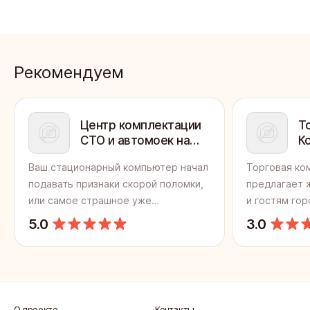
Рекомендуем
Центр комплектации
Т
СТО и автомоек на
К
улице Петухова
Ваш стационарный компьютер начал
Торговая ко
подавать признаки скорой поломки,
предлагает 
или самое страшное уже
и гостям гор
произошло? Тогда вы можете
оборудовани
5.0
3.0
обратиться за помощью в Центр
регулярно п
комплектации СТО и автомоек на
стремятся к 
улице Петухова. Мастер
всегда был 
постарается выявить источник
последние но
проблем, будь то: неисправности
правило, пр
О проекте
Контакты