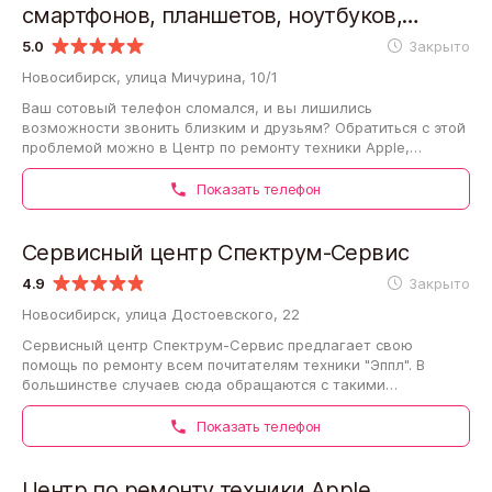
смартфонов, планшетов, ноутбуков,
телевизоров и оргтехники Точка
5.0
Закрыто
включения на улице Мичурина
Новосибирск, улица Мичурина, 10/1
Ваш сотовый телефон сломался, и вы лишились
возможности звонить близким и друзьям? Обратиться с этой
проблемой можно в Центр по ремонту техники Apple,
смартфонов, планшетов, ноутбуков, телевизоров…
Показать телефон
Сервисный центр Спектрум-Сервис
4.9
Закрыто
Новосибирск, улица Достоевского, 22
Сервисный центр Спектрум-Сервис предлагает свою
помощь по ремонту всем почитателям техники "Эппл". В
большинстве случаев сюда обращаются с такими
дефектами: перестала работать подсветка, быстро…
Показать телефон
Центр по ремонту техники Apple,