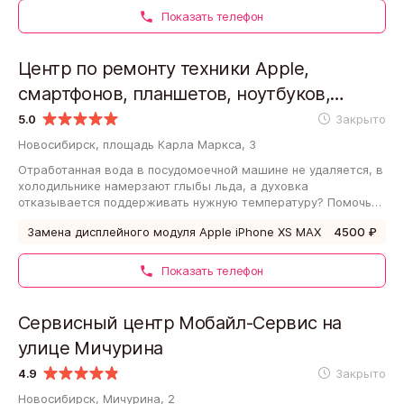
Показать телефон
Центр по ремонту техники Apple,
смартфонов, планшетов, ноутбуков,
телевизоров и оргтехники Точка
5.0
Закрыто
включения на площади Карла Маркса
Новосибирск, площадь Карла Маркса, 3
Отработанная вода в посудомоечной машине не удаляется, в
холодильнике намерзают глыбы льда, а духовка
отказывается поддерживать нужную температуру? Помочь
вам справиться с этим могут мастера…
Замена дисплейного модуля Apple iPhone XS MAX
4500 ₽
Показать телефон
Сервисный центр Мобайл-Сервис на
улице Мичурина
4.9
Закрыто
Новосибирск, Мичурина, 2