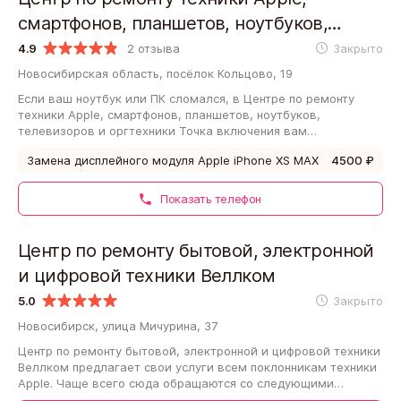
смартфонов, планшетов, ноутбуков,
телевизоров и оргтехники Точка
4.9
2 отзыва
Закрыто
включения
Новосибирская область, посёлок Кольцово, 19
Если ваш ноутбук или ПК сломался, в Центре по ремонту
техники Apple, смартфонов, планшетов, ноутбуков,
телевизоров и оргтехники Точка включения вам
постараются помочь. Мастер проведёт диагностику,…
Замена дисплейного модуля Apple iPhone XS MAX
4500 ₽
Показать телефон
Центр по ремонту бытовой, электронной
и цифровой техники Веллком
5.0
Закрыто
Новосибирск, улица Мичурина, 37
Центр по ремонту бытовой, электронной и цифровой техники
Веллком предлагает свои услуги всем поклонникам техники
Apple. Чаще всего сюда обращаются со следующими
дефектами: вышла из строя кнопка…