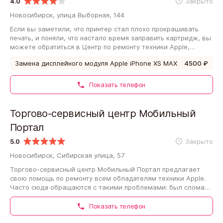
телевизоров и оргтехники Точка
4.0
Закрыто
включения на Выборной улице
Новосибирск, улица Выборная, 144
Если вы заметили, что принтер стал плохо прокрашивать
печать, и поняли, что настало время заправить картридж, вы
можете обратиться в Центр по ремонту техники Apple,
смартфонов, планшетов, ноутбуков,…
Замена дисплейного модуля Apple iPhone XS MAX
4500 ₽
Показать телефон
Торгово-сервисный центр Мобильный
Портал
5.0
Закрыто
Новосибирск, Сибирская улица, 57
Торгово-сервисный центр Мобильный Портал предлагает
свою помощь по ремонту всем обладателям техники Apple.
Часто сюда обращаются с такими проблемами: был сломан
дисплей, тачскрин не реагирует…
Показать телефон